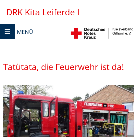
DRK Kita Leiferde I
MENÜ
Tatütata, die Feuerwehr ist da!