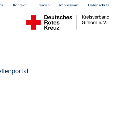
ds
Kontakt
Sitemap
Impressum
Datenschutz
llenportal