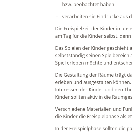
bzw. beobachtet haben
verarbeiten sie Eindrücke aus 
Die Freispielzeit der Kinder in uns
am Tag für die Kinder selbst, denn 
Das Spielen der Kinder geschieht 
selbstständig seinen Spielbereich
Spiel erleben möchte und entscheid
Die Gestaltung der Räume trägt dazu
erleben und ausgestalten können.
Interessen der Kinder und den Th
Kinder sollten aktiv in die Raumg
Verschiedene Materialien und Fun
die Kinder die Freispielphase als
In der Freispielphase sollten die