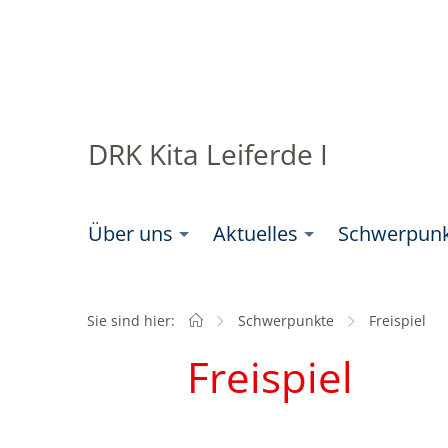
DRK Kita Leiferde I
Über uns
Aktuelles
Schwerpun
Sie sind hier:
Kita
Schwerpunkte
Aktuell:
Freispiel
Leiferde
Freispiel
I