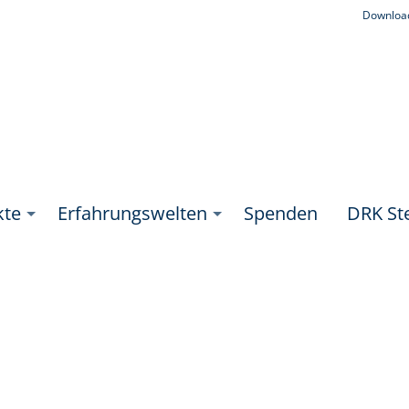
Downloa
kte
Erfahrungswelten
Spenden
DRK Ste